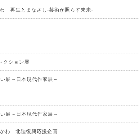
かわ 再生とまなざし-芸術が照らす未来-
セレクション展
らい展～日本現代作家展～
らい展～日本現代作家展～
しかわ 北陸復興応援企画