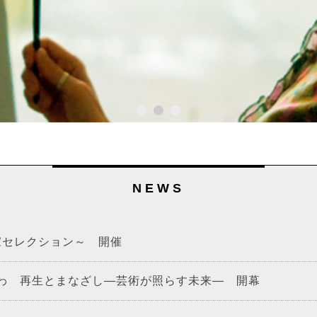
NEWS
家セレクション～ 開催
かわ 再生とまなざし―芸術が照らす未来― 開幕